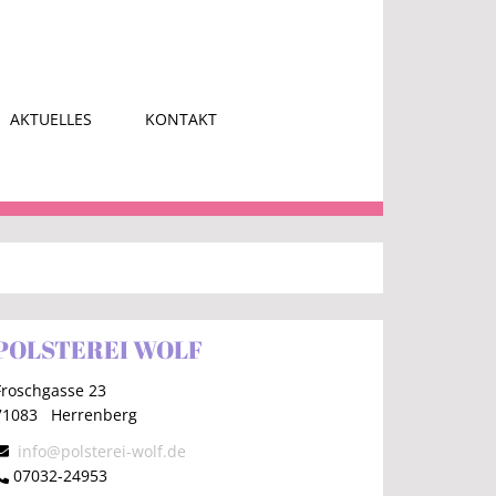
AKTUELLES
KONTAKT
POLSTEREI WOLF
Froschgasse 23
71083
Herrenberg
info@polsterei-wolf.de
07032-24953